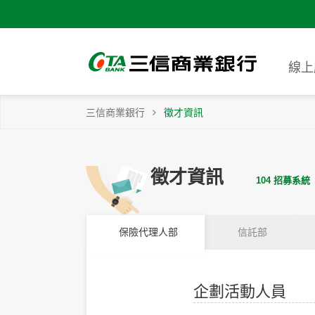
線上
個人網路銀行
各項業務介紹
個人信託
線上申請
企業網路銀行
法人信託
線上申請
三信商業銀行
徵才資訊
網路ATM
其他信託
線上申請
行動網路銀行
信託資料查詢
線上預約
個人網路銀行
各項業務介紹
個人信託
線上申請
徵才資訊
104 招募系統
台灣Pay服務
信託業務紛爭受
申請信用
企業網路銀行
法人信託
線上申請
式與處理流程
金融卡開
網路ATM
其他信託
線上申請
保險代理人部
信託部
線上取號
行動網路銀行
信託資料查詢
線上預約
更多服務
台灣Pay服務
信託業務紛爭受
申請信用
企劃活動人員
式與處理流程
金融卡開