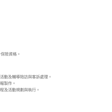
意見信箱
內容…
。
身保險資格。
務活動及輔導陪訪與客訴處理。
簡報製作。
課程及活動規劃與執行。