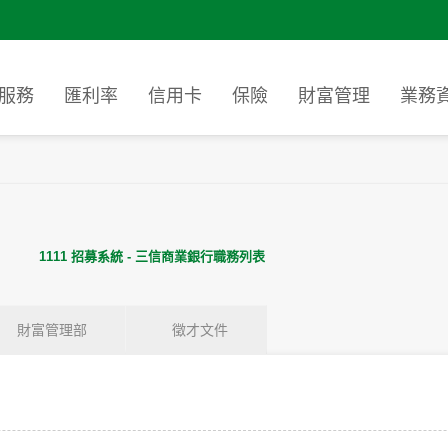
服務
匯利率
信用卡
保險
財富管理
業務
房貸
活期性存款
董事長
我要開戶
消費金融
繳卡費/貸款
利害關係
放款
信貸
定期性存款
總經理
數位存款帳戶介紹
代收學雜費
永續報告
消費金融服務網
各項
車貸
綜合存款
銀行簡介
開戶補件
社區金融服
房屋貸款
基準
開戶
成立沿革
帳戶升級
房貸
活期性存款
我要開戶
董事長
消費金融
繳卡費/貸款
利害關
放款
汽車貸款
定儲
1111 招募系統 - 三信商業銀行職務列表
理方
卡
服務據點
信貸
定期性存款
數位存款帳戶介紹
總經理
代收學雜費
永續報
信用貸款
利息
消費金融服務網
各項
卡
服務電話
車貸
綜合存款
開戶補件
銀行簡介
社區金融服
房屋貸款
基準
財富管理部
徵才文件
意見信箱
開戶
帳戶升級
成立沿革
汽車貸款
定儲
內容…
理方
卡
服務據點
信用貸款
利息
卡
服務電話