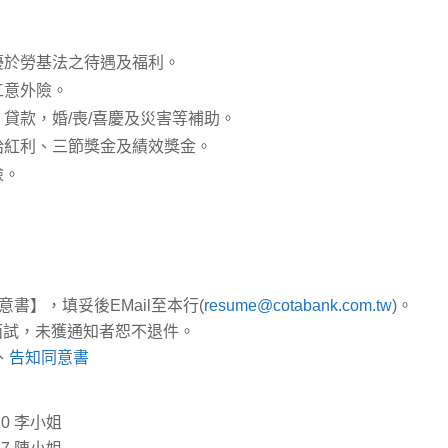
優於勞基法之待遇及福利。
工意外險。
貸款，婚/喪/喜慶及災害等補助。
給紅利、三節獎金及績效獎金。
檢。
書】，填妥後EMail至本行(
resume@cotabank.com.tw
)。
面試，未獲通知者恕不退件。
、
告知同意書
610 李小姐