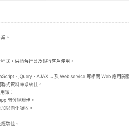
畢業。
及程式，供櫃台行員及銀行客戶使用。
aScript、jQuery、AJAX ... 及 Web service 等相關 Web 
、關聯式資料庫系統佳。
應用類：
 之 app 開發經驗佳。
並加以消化吸收。
全經驗佳。