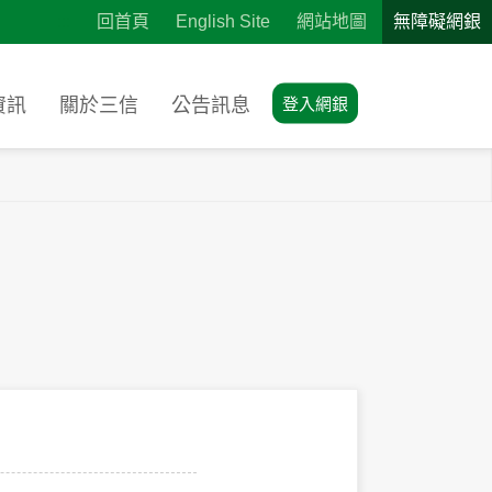
:::
回首頁
English Site
網站地圖
無障礙網銀
資訊
關於三信
公告訊息
登入網銀
人議和
業務
信託資料查詢
書下載
貸款
務網
利率訂價說明
係人議和
業務
信託資料查詢
利率指數說明
告書下載
試算
貸款
務網
利率訂價說明
利率指數說明
試算