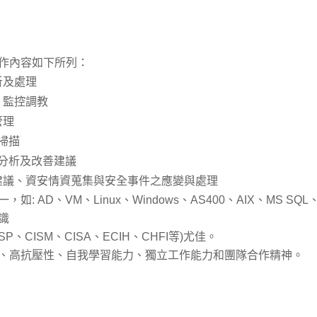
工作內容如下所列：
析及處理
、監控調教
管理
掃描
點分析及改善建議
建議、資安情資蒐集與安全事件之應變與處理
如: AD、VM、Linux、Windows、AS400、AIX、MS SQ
識
SP、CISM、CISA、ECIH、CHFI等)尤佳。
佳、高抗壓性、自我學習能力、獨立工作能力和團隊合作精神。